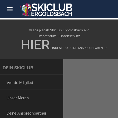
Toggle
navigation
[skikurs_verwaltung]
DAHOAM
© 2014-2018 Skiclub Ergoldsbach e.V.
Impressum
-
Datenschutz
Nächste Veranstaltungen
HIER
FINDEST DU DEINE ANSPRECHPARTNER
Neuigkeiten
DEIN SKICLUB
Werde Mitglied
Unser Merch
Deine Ansprechpartner